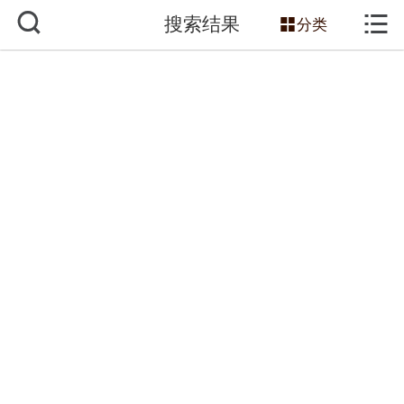



搜索结果
网站首页

分类
关于我们
服务项目
主营产品
新闻动态
工程案例
技术知识
销售网络
联系我们