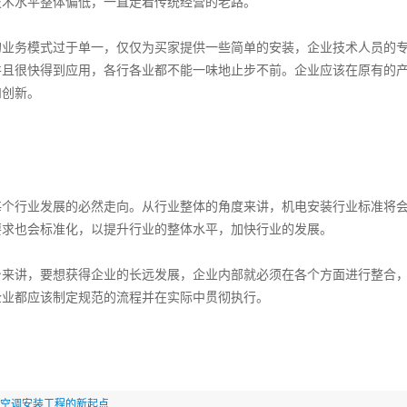
技术水平整体偏低，一直走着传统经营的老路。
务模式过于单一，仅仅为买家提供一些简单的安装，企业技术人员的专
并且很快得到应用，各行各业都不能一味地止步不前。企业应该在原有的
和创新。
行业发展的必然走向。从行业整体的角度来讲，机电安装行业标准将会越
要求也会标准化，以提升行业的整体水平，加快行业的发展。
讲，要想获得企业的长远发展，企业内部就必须在各个方面进行整合，
企业都应该制定规范的流程并在实际中贯彻执行。
空调安装工程的新起点