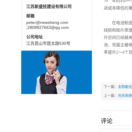
70 年的45
江苏新盛技建设有限公司
进成本降低的
邮箱
peter@newsheng.com
在电池制造工
;2808827663@qq.com
线损和硅片厚
公司地址
升空间已经越
江苏昆山市昆太路530号
池、背面主栅
率提升2～4个
下一篇：
太阳能光
上一篇：
光伏系统
评论