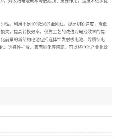
量大大减少，对太阳电池成本降低起到了重要作用，是技术进步促
性。利用不足100微米的金刚线，提高切割速度，降低
射损失，提高转换效率。仅靠工艺的改进对电池效率的提
业化前景的新结构电池包括选择性发射极电池、异质结电
化、选择性扩散、表面钝化等问题，可以将电池产业化效