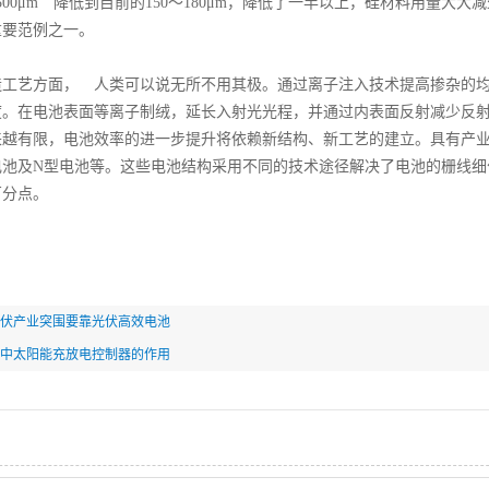
0～500μm 降低到目前的150～180μm，降低了一半以上，硅材料用
重要范例之一。
艺方面， 人类可以说无所不用其极。通过离子注入技术提高掺杂的均匀
度。在电池表面等离子制绒，延长入射光光程，并通过内表面反射减少反
来越有限，电池效率的进一步提升将依赖新结构、新工艺的建立。具有产
电池及N型电池等。这些电池结构采用不同的技术途径解决了电池的栅线细
百分点。
伏产业突围要靠光伏高效电池
中太阳能充放电控制器的作用