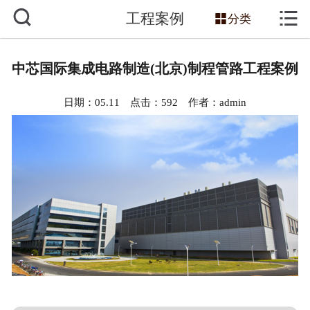



工程案例
网站首页

分类
关于我们
中芯国际集成电路制造(北京)制程管路工程案例
服务项目
日期：05.11 点击：
592
作者：admin
主营产品
新闻动态
工程案例
技术知识
销售网络
联系我们