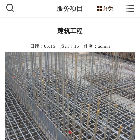



服务项目
网站首页

分类
关于我们
建筑工程
服务项目
日期：05.16 点击：
16
作者：admin
主营产品
新闻动态
工程案例
技术知识
销售网络
联系我们