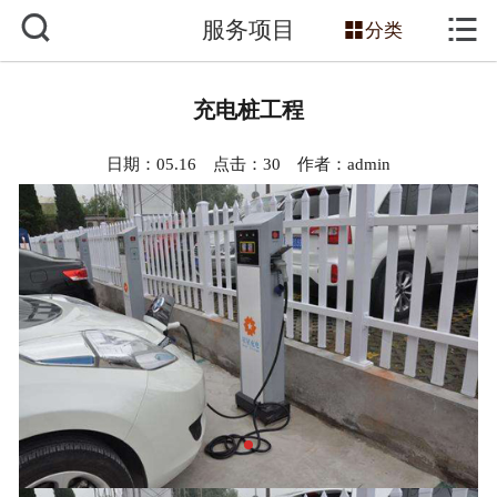



服务项目
网站首页

分类
关于我们
充电桩工程
服务项目
日期：05.16 点击：
30
作者：admin
主营产品
新闻动态
工程案例
技术知识
销售网络
联系我们